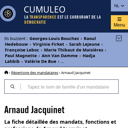
CUMULEO
NL
LA
TRANSPARENCE
EST LE CARBURANT DE LA
DÉMOCRATIE
Menu
Ils buzzent
:
Georges-Louis Bouchez
›
Raoul
Hedebouw
›
Virginie Firket
›
Sarah Lejeune
›
Françoise Leboc
›
Marie Thibaut de Maisières
›
Paul Magnette
›
Ann Van Damme
›
Hadja
Lahbib
›
Valérie De Bue
›
...
›
Répertoire des mandataires
› Arnaud Jacquinet
Arnaud Jacquinet
La fiche détaillée des mandats, fonctions et