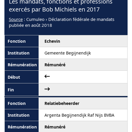
Les mandats, fonctions et professions
exercés par Bob Michiels en 2017
Source
: Cumuleo › Déclaration fédérale de mandats
publiée en août 2018
Echevin
Gemeente Begijnendijk
Rémunéré
Relatiebeheerder
Argenta Begijnendijk Raf Nijs BVBA
Rémunéré