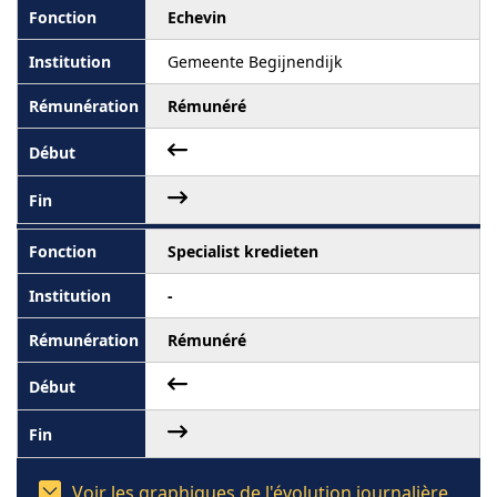
Echevin
Gemeente Begijnendijk
Rémunéré
Specialist kredieten
-
Rémunéré
Voir les graphiques de l'évolution journalière