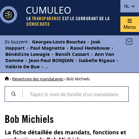
CUMULEO
NL
LA
TRANSPARENCE
EST LE CARBURANT DE LA
DÉMOCRATIE
Menu
Ils buzzent
:
Georges-Louis Bouchez
›
José
Happart
›
Paul Magnette
›
Raoul Hedebouw
›
Bénédicte Lowagie
›
Benoît Cassart
›
Ann Van
Damme
›
Jean-Paul BONJEAN
›
Isabelle Rigaux
›
Valérie De Bue
›
...
›
Répertoire des mandataires
› Bob Michiels
Bob Michiels
La fiche détaillée des mandats, fonctions et