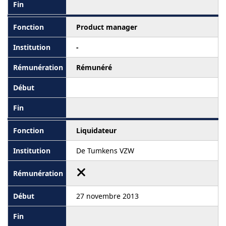
Product manager
-
Rémunéré
Liquidateur
De Tumkens VZW
27 novembre 2013