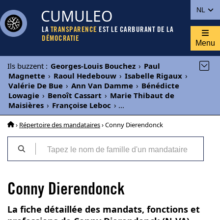
CUMULEO
NL
LA
TRANSPARENCE
EST LE CARBURANT DE LA
DÉMOCRATIE
Menu
Ils buzzent
:
Georges-Louis Bouchez
›
Paul
Magnette
›
Raoul Hedebouw
›
Isabelle Rigaux
›
Valérie De Bue
›
Ann Van Damme
›
Bénédicte
Lowagie
›
Benoît Cassart
›
Marie Thibaut de
Maisières
›
Françoise Leboc
›
...
›
Répertoire des mandataires
› Conny Dierendonck
Conny Dierendonck
La fiche détaillée des mandats, fonctions et