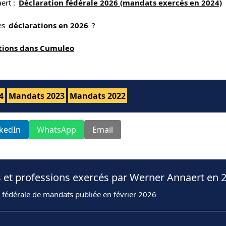
ert :
Déclaration fédérale 2026 (mandats exercés en 2024)
nes
déclarations en 2026
?
ations dans Cumuleo
4
Mandats 2023
Mandats 2022
nkedIn
WhatsApp
Email
 et professions exercés par Werner Annaert en 
 fédérale de mandats publiée en février 2026