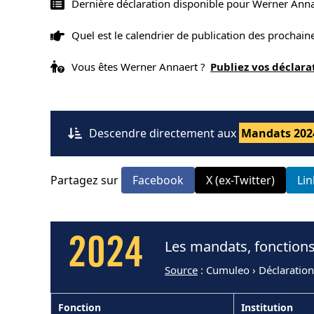
Dernière déclaration disponible pour Werner Anna
Quel est le calendrier de publication des prochai
Vous êtes Werner Annaert ?
Publiez vos déclar
Descendre directement aux
Mandats 202
Partagez sur
Facebook
X (ex-Twitter)
Li
2024
Les mandats, fonctions
Source
: Cumuleo › Déclaration
Fonction
Institution