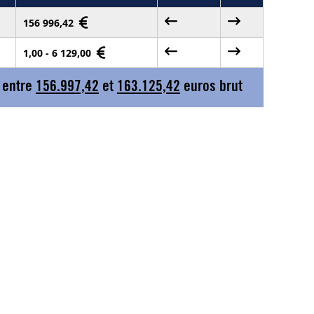
156 996,42
1,00 - 6 129,00
 entre
156.997,42
et
163.125,42
euros brut