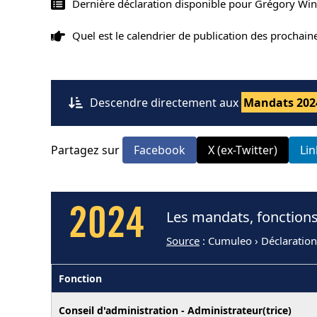
Dernière déclaration disponible pour Grégory Wi
Quel est le calendrier de publication des prochai
Descendre directement aux
Mandats 202
Partagez sur
Facebook
X (ex-Twitter)
Li
2024
Les mandats, fonction
Source
: Cumuleo › Déclaratio
Fonction
Conseil d'administration - Administrateur(trice)