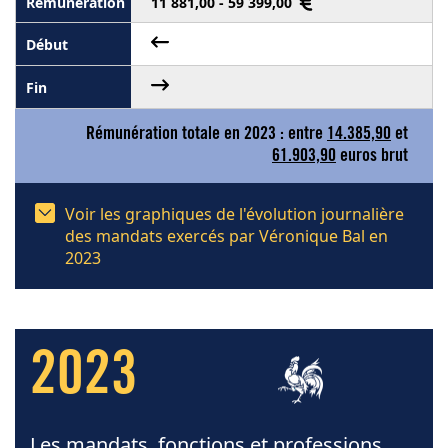
11 881,00 - 59 399,00
Rémunération totale en 2023 : entre
14.385,90
et
61.903,90
euros brut
Voir les graphiques de l'évolution journalière
des mandats exercés par Véronique Bal en
2023
2023
Les mandats, fonctions et professions