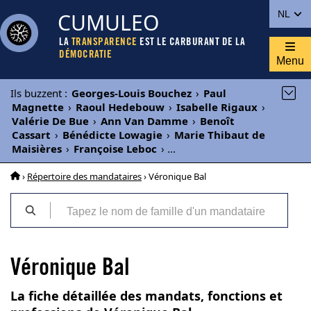
CUMULEO
NL
LA
TRANSPARENCE
EST LE CARBURANT DE LA
DÉMOCRATIE
Menu
Ils buzzent
:
Georges-Louis Bouchez
›
Paul
Magnette
›
Raoul Hedebouw
›
Isabelle Rigaux
›
Valérie De Bue
›
Ann Van Damme
›
Benoît
Cassart
›
Bénédicte Lowagie
›
Marie Thibaut de
Maisières
›
Françoise Leboc
›
...
›
Répertoire des mandataires
› Véronique Bal
Véronique Bal
La fiche détaillée des mandats, fonctions et