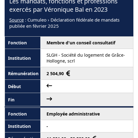
Les mandats, fonctions et professions
exercés par Véronique Bal en 2023
Source
: Cumuleo › Déclaration fédérale de mandats
publiée en février 2025
Membre d'un conseil consultatif
SLGH - Société du logement de Grâce-
Hollogne, scrl
2 504,90
Employée administrative
-