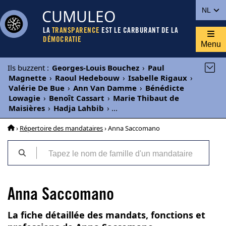
CUMULEO
NL
LA
TRANSPARENCE
EST LE CARBURANT DE LA
DÉMOCRATIE
Menu
Ils buzzent
:
Georges-Louis Bouchez
›
Paul
Magnette
›
Raoul Hedebouw
›
Isabelle Rigaux
›
Valérie De Bue
›
Ann Van Damme
›
Bénédicte
Lowagie
›
Benoît Cassart
›
Marie Thibaut de
Maisières
›
Hadja Lahbib
›
...
›
Répertoire des mandataires
› Anna Saccomano
Anna Saccomano
La fiche détaillée des mandats, fonctions et