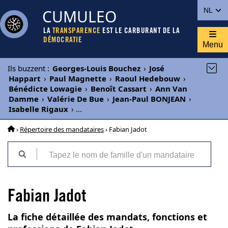
CUMULEO
NL
LA
TRANSPARENCE
EST LE CARBURANT DE LA
DÉMOCRATIE
Menu
Ils buzzent
:
Georges-Louis Bouchez
›
José
Happart
›
Paul Magnette
›
Raoul Hedebouw
›
Bénédicte Lowagie
›
Benoît Cassart
›
Ann Van
Damme
›
Valérie De Bue
›
Jean-Paul BONJEAN
›
Isabelle Rigaux
›
...
›
Répertoire des mandataires
› Fabian Jadot
Fabian Jadot
La fiche détaillée des mandats, fonctions et