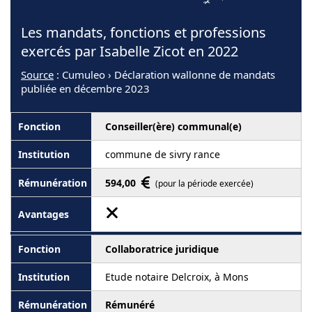
Les mandats, fonctions et professions
exercés par Isabelle Zicot en 2022
Source
: Cumuleo › Déclaration wallonne de mandats
publiée en décembre 2023
Conseiller(ère) communal(e)
commune de sivry rance
594,00
(pour la période exercée)
Collaboratrice juridique
Etude notaire Delcroix, à Mons
Rémunéré