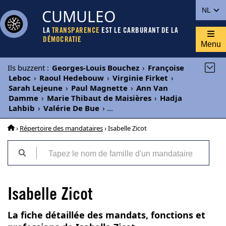
CUMULEO
NL
LA
TRANSPARENCE
EST LE CARBURANT DE LA
DÉMOCRATIE
Menu
Ils buzzent
:
Georges-Louis Bouchez
›
Françoise
Leboc
›
Raoul Hedebouw
›
Virginie Firket
›
Sarah Lejeune
›
Paul Magnette
›
Ann Van
Damme
›
Marie Thibaut de Maisières
›
Hadja
Lahbib
›
Valérie De Bue
›
...
›
Répertoire des mandataires
› Isabelle Zicot
Isabelle Zicot
La fiche détaillée des mandats, fonctions et