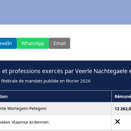
nkedIn
WhatsApp
Email
 et professions exercés par Veerle Nachtegaele 
 fédérale de mandats publiée en février 2026
tion
Rémuné
nte Wortegem-Petegem
12 262,0
theken Vlaamse Ardennen