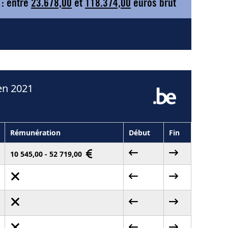
 : entre
23.678,00
et
118.374,00
euros brut
en 2021
Rémunération
Début
Fin
10 545,00 - 52 719,00