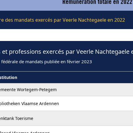
Rémunération totale en 2022
ière des mandats exercés par Veerle Nachtegaele en 2022
 et professions exercés par Veerle Nachtegaele 
 fédérale de mandats publiée en février 2023
stitution
emeente Wortegem-Petegem
bliotheken Vlaamse Ardennen
nktank Toerisme