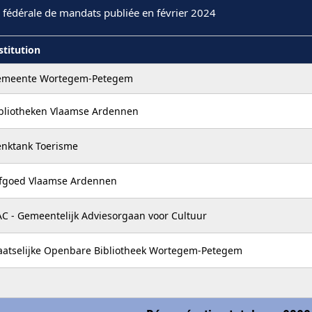
 fédérale de mandats publiée en février 2024
stitution
emeente Wortegem-Petegem
bliotheken Vlaamse Ardennen
nktank Toerisme
fgoed Vlaamse Ardennen
C - Gemeentelijk Adviesorgaan voor Cultuur
aatselijke Openbare Bibliotheek Wortegem-Petegem