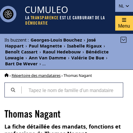
CUMULEO
NL
LA
TRANSPARENCE
EST LE CARBURANT DE LA
DÉMOCRATIE
Menu
Ils buzzent
:
Georges-Louis Bouchez
›
José
Happart
›
Paul Magnette
›
Isabelle Rigaux
›
Benoît Cassart
›
Raoul Hedebouw
›
Bénédicte
Lowagie
›
Ann Van Damme
›
Valérie De Bue
›
Bart De Wever
›
...
›
Répertoire des mandataires
› Thomas Nagant
Thomas Nagant
La fiche détaillée des mandats, fonctions et