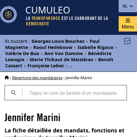
CUMULEO
NL
LA
TRANSPARENCE
EST LE CARBURANT DE LA
DÉMOCRATIE
Menu
Ils buzzent
:
Georges-Louis Bouchez
›
Paul
Magnette
›
Raoul Hedebouw
›
Isabelle Rigaux
›
Valérie De Bue
›
Ann Van Damme
›
Bénédicte
Lowagie
›
Marie Thibaut de Maisières
›
Benoît
Cassart
›
Françoise Leboc
›
...
›
Répertoire des mandataires
› Jennifer Marini
Jennifer Marini
La fiche détaillée des mandats, fonctions et