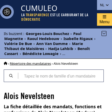
CUMULEO
NL
LA
TRANSPARENCE
EST LE CARBURANT DE LA
DÉMOCRATIE
Menu
Ils buzzent
:
Georges-Louis Bouchez
›
Paul
Magnette
›
Raoul Hedebouw
›
Isabelle Rigaux
›
Valérie De Bue
›
Ann Van Damme
›
Marie
Thibaut de Maisières
›
Hadja Lahbib
›
Benoît
Cassart
›
Bénédicte Lowagie
›
...
›
Répertoire des mandataires
› Alois Nevelsteen
Alois Nevelsteen
La fiche détaillée des mandats, fonctions et