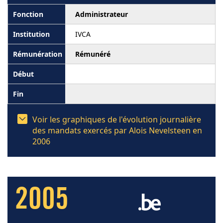
Administrateur
IVCA
Rémunéré
Voir les graphiques de l'évolution journalière
des mandats exercés par Alois Nevelsteen en
2006
2005