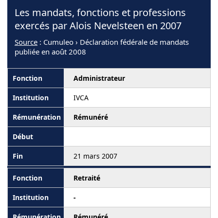
Les mandats, fonctions et professions
exercés par Alois Nevelsteen en 2007
Source
: Cumuleo › Déclaration fédérale de mandats
publiée en août 2008
Administrateur
IVCA
Rémunéré
21 mars 2007
Retraité
-
Rémunéré