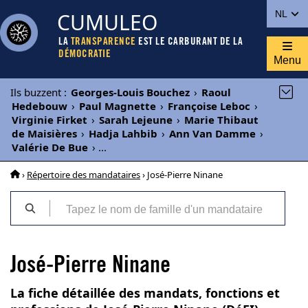
CUMULEO
NL
LA
TRANSPARENCE
EST LE CARBURANT DE LA
DÉMOCRATIE
Menu
Ils buzzent
:
Georges-Louis Bouchez
›
Raoul
Hedebouw
›
Paul Magnette
›
Françoise Leboc
›
Virginie Firket
›
Sarah Lejeune
›
Marie Thibaut
de Maisières
›
Hadja Lahbib
›
Ann Van Damme
›
Valérie De Bue
›
...
›
Répertoire des mandataires
› José-Pierre Ninane
José-Pierre Ninane
La fiche détaillée des mandats, fonctions et