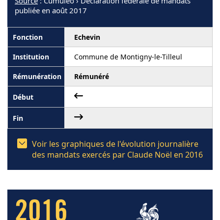
Source
: Cumuleo › Déclaration fédérale de mandats
publiée en août 2017
Echevin
Commune de Montigny-le-Tilleul
Rémunéré
Voir les graphiques de l'évolution journalière
des mandats exercés par Claude Noël en 2016
2016