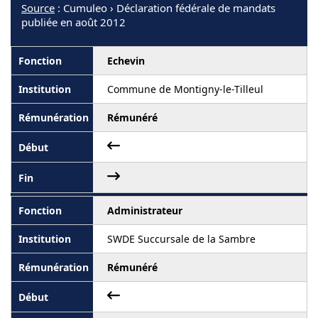
Source
: Cumuleo › Déclaration fédérale de mandats
publiée en août 2012
Echevin
Commune de Montigny-le-Tilleul
Rémunéré
Administrateur
SWDE Succursale de la Sambre
Rémunéré