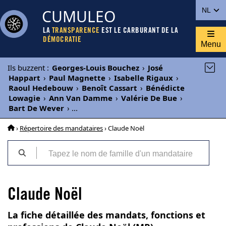
CUMULEO
NL
LA
TRANSPARENCE
EST LE CARBURANT DE LA
DÉMOCRATIE
Menu
Ils buzzent
:
Georges-Louis Bouchez
›
José
Happart
›
Paul Magnette
›
Isabelle Rigaux
›
Raoul Hedebouw
›
Benoît Cassart
›
Bénédicte
Lowagie
›
Ann Van Damme
›
Valérie De Bue
›
Bart De Wever
›
...
›
Répertoire des mandataires
› Claude Noël
Claude Noël
La fiche détaillée des mandats, fonctions et