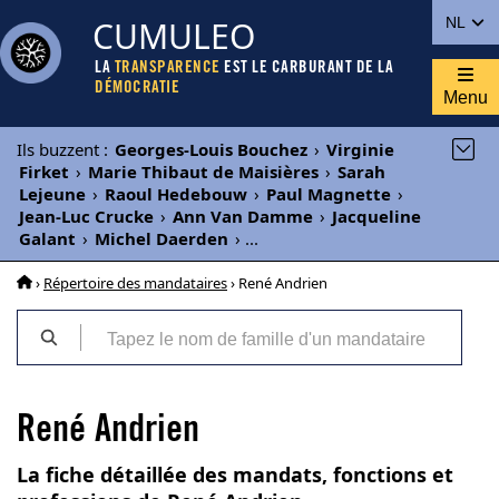
CUMULEO
NL
LA
TRANSPARENCE
EST LE CARBURANT DE LA
DÉMOCRATIE
Menu
Ils buzzent
:
Georges-Louis Bouchez
›
Virginie
Firket
›
Marie Thibaut de Maisières
›
Sarah
Lejeune
›
Raoul Hedebouw
›
Paul Magnette
›
Jean-Luc Crucke
›
Ann Van Damme
›
Jacqueline
Galant
›
Michel Daerden
›
...
›
Répertoire des mandataires
› René Andrien
René Andrien
La fiche détaillée des mandats, fonctions et