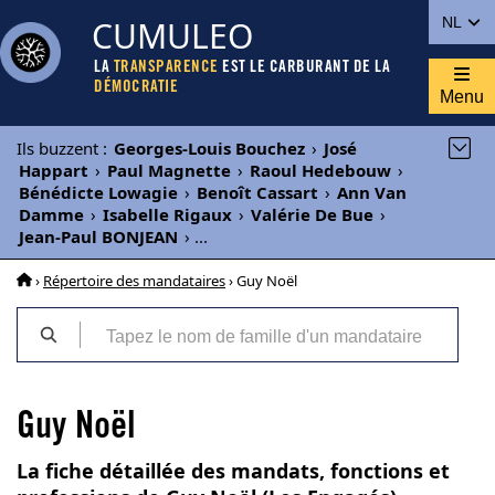
CUMULEO
NL
LA
TRANSPARENCE
EST LE CARBURANT DE LA
DÉMOCRATIE
Menu
Ils buzzent
:
Georges-Louis Bouchez
›
José
Happart
›
Paul Magnette
›
Raoul Hedebouw
›
Bénédicte Lowagie
›
Benoît Cassart
›
Ann Van
Damme
›
Isabelle Rigaux
›
Valérie De Bue
›
Jean-Paul BONJEAN
›
...
›
Répertoire des mandataires
› Guy Noël
Guy Noël
La fiche détaillée des mandats, fonctions et