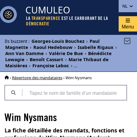
CUMULEO
NL
LA
TRANSPARENCE
EST LE CARBURANT DE LA
DÉMOCRATIE
Menu
Ils buzzent
:
Georges-Louis Bouchez
›
Paul
Magnette
›
Raoul Hedebouw
›
Isabelle Rigaux
›
Ann Van Damme
›
Valérie De Bue
›
Bénédicte
Lowagie
›
Benoît Cassart
›
Marie Thibaut de
Maisières
›
Françoise Leboc
›
...
›
Répertoire des mandataires
› Wim Nysmans
Wim Nysmans
La fiche détaillée des mandats, fonctions et