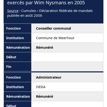
exercés par Wim Nysmans en 2005
Source
: Cumuleo › Déclaration fédérale de mandats
publiée en août 2006
Conseiller communal
Commune de Meerhout
Rémunéré
Administrateur
IVEKA
Rémunéré