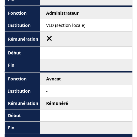
Administrateur
VLD (section locale)
Avocat
-
Rémunéré