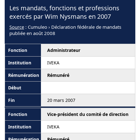
Les mandats, fonctions et professions
exercés par Wim Nysmans en 2007
Source
: Cumuleo › Déclaration fédérale de mandats
publiée en août 2008
Administrateur
IVEKA
Rémunéré
20 mars 2007
Vice-président du comité de direction
IVEKA
Rémunéré