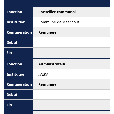
Conseiller communal
Commune de Meerhout
Rémunéré
Administrateur
IVEKA
Rémunéré