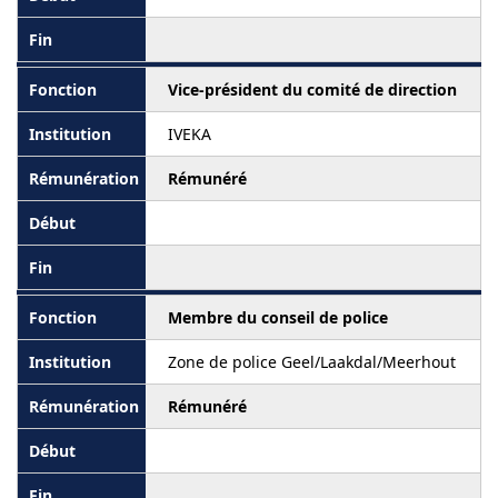
Vice-président du comité de direction
IVEKA
Rémunéré
Membre du conseil de police
Zone de police Geel/Laakdal/Meerhout
Rémunéré