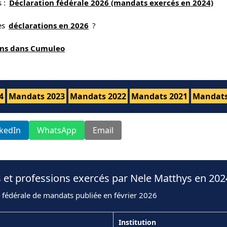
s :
Déclaration fédérale 2026 (mandats exercés en 2024)
nes
déclarations en 2026
?
ions dans Cumuleo
4
Mandats 2023
Mandats 2022
Mandats 2021
Mandats
nkedIn
WhatsApp
Email
 et professions exercés par Nele Matthys en 202
 fédérale de mandats publiée en février 2026
Institution