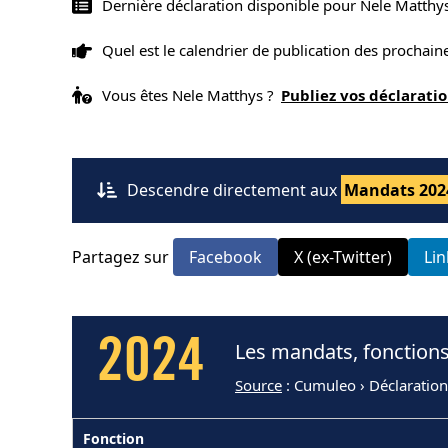
Dernière déclaration disponible pour Nele Matthy
Quel est le calendrier de publication des prochai
Vous êtes Nele Matthys ?
Publiez vos déclarat
Descendre directement aux
Mandats 202
Partagez sur
Facebook
X (ex-Twitter)
Li
2024
Les mandats, fonctions
Source
: Cumuleo › Déclaration
Fonction