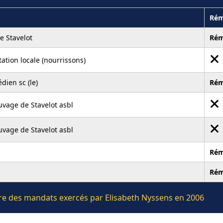
Rém
 Stavelot
Rém
ation locale (nourrissons)
dien sc (le)
Rém
uvage de Stavelot asbl
uvage de Stavelot asbl
Rém
Rém
ière des mandats exercés par Elisabeth Nyssens en 2006