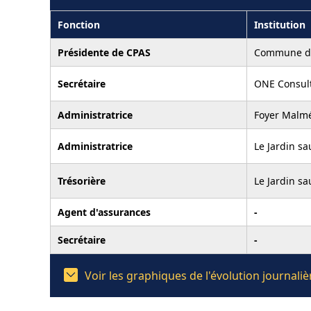
Fonction
Institution
Présidente de CPAS
Commune de
Secrétaire
ONE Consult
Administratrice
Foyer Malmé
Administratrice
Le Jardin sa
Trésorière
Le Jardin sa
Agent d'assurances
-
Secrétaire
-
Voir les graphiques de l'évolution journal