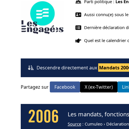
Parti politique :
Les E
Aussi connu(e) sous l
Dernière déclaration d
Quel est le calendrier
Descendre directement aux
Mandats 200
Partagez sur
Facebook
X (ex-Twitter)
Li
2006
Les mandats, fonctions
Source
: Cumuleo › Déclaratio