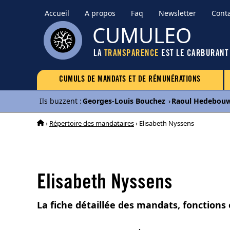
Accueil
A propos
Faq
Newsletter
Cont
CUMULEO
LA
TRANSPARENCE
EST LE CARBURANT
CUMULS DE MANDATS ET DE RÉMUNÉRATIONS
Ils buzzent
:
Georges-Louis Bouchez
›
Raoul Hedebou
›
Répertoire des mandataires
› Elisabeth Nyssens
Elisabeth Nyssens
La fiche détaillée des mandats, fonctions