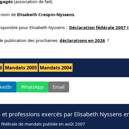
ngagés
(association de fait)
e nom de
Elisabeth Crespin-Nyssens
.
isponible pour Elisabeth Nyssens :
Déclaration fédérale 2007 
 de publication des prochaines
déclarations en 2026
?
6
Mandats 2005
Mandats 2004
nkedIn
WhatsApp
Email
 et professions exercés par Elisabeth Nyssens e
n fédérale de mandats publiée en août 2007