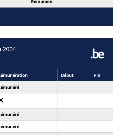
Rémunéré
n 2004
Rémunération
Début
Fin
Rémunéré
Rémunéré
Rémunéré