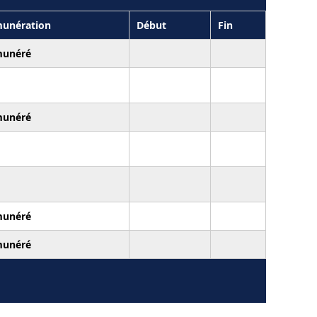
unération
Début
Fin
unéré
unéré
unéré
unéré