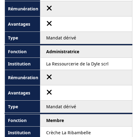
Mandat dérivé
Administratrice
La Ressourcerie de la Dyle scrl
Mandat dérivé
Membre
Crèche La Ribambelle