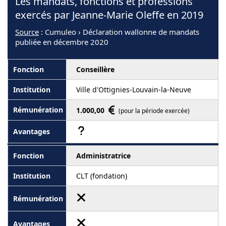
Les mandats, fonctions et professions
exercés par Jeanne-Marie Oleffe en 2019
Source
: Cumuleo › Déclaration wallonne de mandats
publiée en décembre 2020
Conseillère
Ville d'Ottignies-Louvain-la-Neuve
1.000,00
(pour la période exercée)
Administratrice
CLT (fondation)