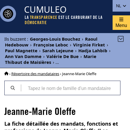
CUMULEO
NL
LA
TRANSPARENCE
EST LE CARBURANT DE LA
DÉMOCRATIE
Menu
Ils buzzent
:
Georges-Louis Bouchez
›
Raoul
Hedebouw
›
Françoise Leboc
›
Virginie Firket
›
Paul Magnette
›
Sarah Lejeune
›
Hadja Lahbib
›
Ann Van Damme
›
Valérie De Bue
›
Marie
Thibaut de Maisières
›
...
›
Répertoire des mandataires
› Jeanne-Marie Oleffe
Jeanne-Marie Oleffe
La fiche détaillée des mandats, fonctions et