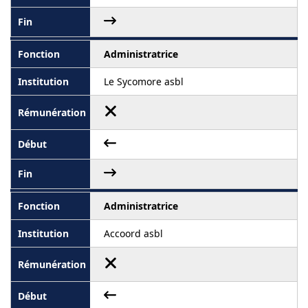
Administratrice
Le Sycomore asbl
Administratrice
Accoord asbl