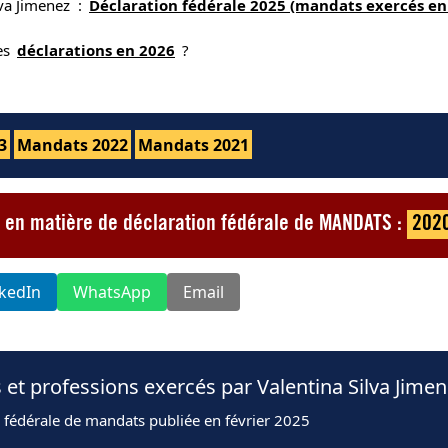
lva Jimenez :
Déclaration fédérale 2025 (mandats exercés en
nes
déclarations en 2026
?
3
Mandats 2022
Mandats 2021
ez en matière de déclaration fédérale de MANDATS :
202
nkedIn
WhatsApp
Email
 et professions exercés par Valentina Silva Jime
 fédérale de mandats publiée en février 2025