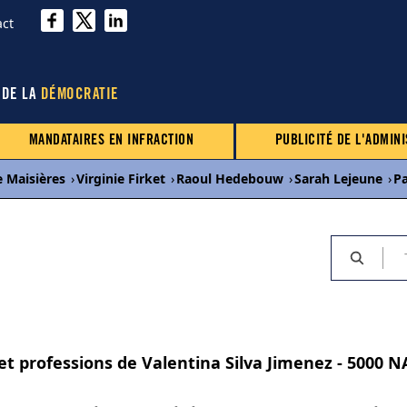
act
 DE LA
DÉMOCRATIE
MANDATAIRES EN INFRACTION
PUBLICITÉ DE L'ADMINI
e Maisières
›
Virginie Firket
›
Raoul Hedebouw
›
Sarah Lejeune
›
P
 et professions de Valentina Silva Jimenez - 5000