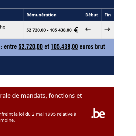
Rémunération
Début
Fin
che
52 720,00 - 105 438,00
 : entre
52.720,00
et
105.438,00
euros brut
érale de mandats, fonctions et
freint la loi du 2 mai 1995 relative à
rimoine.