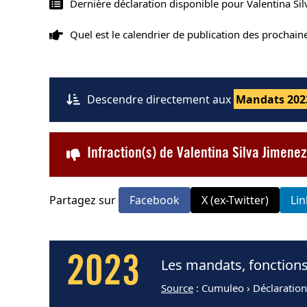
Dernière déclaration disponible pour Valentina Si
Quel est le calendrier de publication des prochai
Descendre directement aux
Mandats 202
Infraction(s) de Valentina Silva Jimen
Partagez sur
Facebook
X (ex-Twitter)
Li
2023
Les mandats, fonctions
Source
: Cumuleo › Déclaration