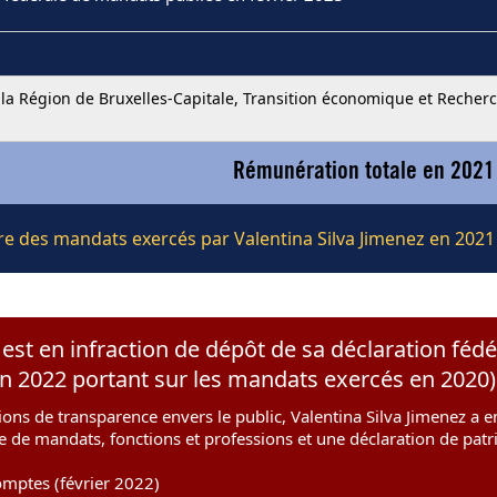
a Région de Bruxelles-Capitale, Transition économique et Recher
Rémunération totale en 2021
ère des mandats exercés par Valentina Silva Jimenez en 2021
 est en infraction de dépôt de sa déclaration féd
on 2022 portant sur les mandats exercés en 2020)
ions de transparence envers le public, Valentina Silva Jimenez a en
te de mandats, fonctions et professions et une déclaration de pat
mptes (février 2022)