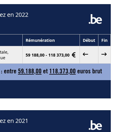
nez en 2022
Rémunération
Début
Fin
tale,
59 188,00 - 118 373,00
que
 : entre
59.188,00
et
118.373,00
euros brut
nez en 2021