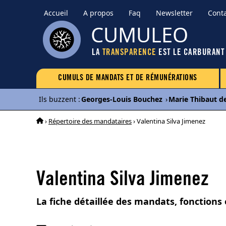
Accueil
A propos
Faq
Newsletter
Cont
CUMULEO
LA
TRANSPARENCE
EST LE CARBURANT
CUMULS DE MANDATS ET DE RÉMUNÉRATIONS
Ils buzzent
:
Georges-Louis Bouchez
›
Marie Thibaut d
›
Répertoire des mandataires
› Valentina Silva Jimenez
Valentina Silva Jimenez
La fiche détaillée des mandats, fonctions