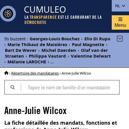
CUMULEO
NL
LA
TRANSPARENCE
EST LE CARBURANT DE LA
DÉMOCRATIE
Menu
Ils buzzent
:
Georges-Louis Bouchez
›
Elio Di Rupo
›
Marie Thibaut de Maisières
›
Paul Magnette
›
Bart De Wever
›
Michel Daerden
›
Olaf van der
Straeten
›
Philippe Vautard
›
Valentine Delwart
›
Mélanie LAROCHE
›
...
›
Répertoire des mandataires
› Anne-Julie Wilcox
Anne-Julie Wilcox
La fiche détaillée des mandats, fonctions et