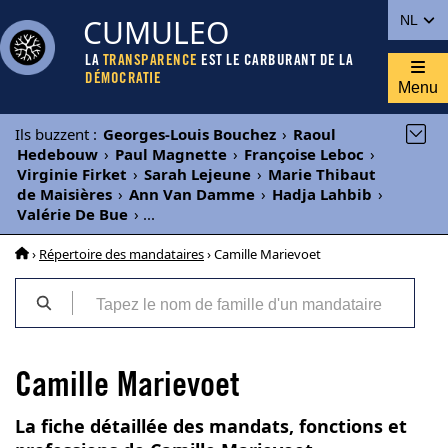
CUMULEO
NL
LA
TRANSPARENCE
EST LE CARBURANT DE LA
DÉMOCRATIE
Menu
Ils buzzent
:
Georges-Louis Bouchez
›
Raoul
Hedebouw
›
Paul Magnette
›
Françoise Leboc
›
Virginie Firket
›
Sarah Lejeune
›
Marie Thibaut
de Maisières
›
Ann Van Damme
›
Hadja Lahbib
›
Valérie De Bue
›
...
›
Répertoire des mandataires
› Camille Marievoet
Camille Marievoet
La fiche détaillée des mandats, fonctions et