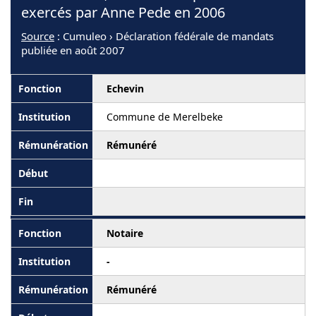
exercés par Anne Pede en 2006
Source
: Cumuleo › Déclaration fédérale de mandats
publiée en août 2007
Echevin
Commune de Merelbeke
Rémunéré
Notaire
-
Rémunéré