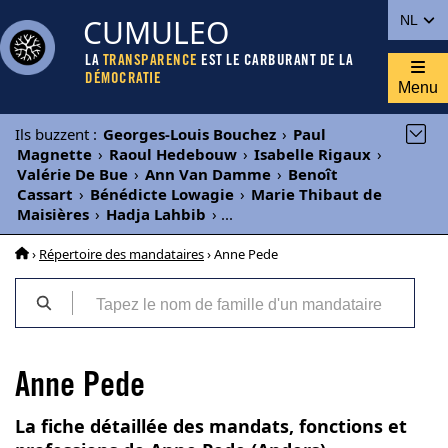
CUMULEO
NL
LA
TRANSPARENCE
EST LE CARBURANT DE LA
DÉMOCRATIE
Menu
Ils buzzent
:
Georges-Louis Bouchez
›
Paul
Magnette
›
Raoul Hedebouw
›
Isabelle Rigaux
›
Valérie De Bue
›
Ann Van Damme
›
Benoît
Cassart
›
Bénédicte Lowagie
›
Marie Thibaut de
Maisières
›
Hadja Lahbib
›
...
›
Répertoire des mandataires
› Anne Pede
Anne Pede
La fiche détaillée des mandats, fonctions et