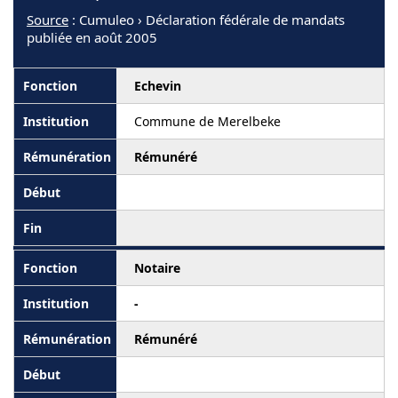
Source
: Cumuleo › Déclaration fédérale de mandats
publiée en août 2005
Echevin
Commune de Merelbeke
Rémunéré
Notaire
-
Rémunéré