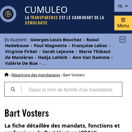
CUMULEO
NL
LA
TRANSPARENCE
EST LE CARBURANT DE LA
DÉMOCRATIE
Menu
Ils buzzent
:
Georges-Louis Bouchez
›
Raoul
Hedebouw
›
Paul Magnette
›
Françoise Leboc
›
Virginie Firket
›
Sarah Lejeune
›
Marie Thibaut
de Maisières
›
Hadja Lahbib
›
Ann Van Damme
›
Valérie De Bue
›
...
›
Répertoire des mandataires
› Bart Vosters
Bart Vosters
La fiche détaillée des mandats, fonctions et