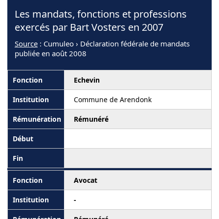
Les mandats, fonctions et professions
exercés par Bart Vosters en 2007
Source
: Cumuleo › Déclaration fédérale de mandats
publiée en août 2008
Echevin
Commune de Arendonk
Rémunéré
Avocat
-