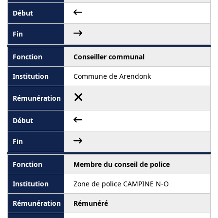
Conseiller communal
Commune de Arendonk
Membre du conseil de police
Zone de police CAMPINE N-O
Rémunéré