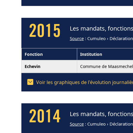
2015
Les mandats, fonctions
Source
: Cumuleo › Déclaratio
Fonction
Institution
Echevin
Commune de Maasmeche
Voir les graphiques de l'évolution journal
2014
Les mandats, fonctions
Source
: Cumuleo › Déclaratio