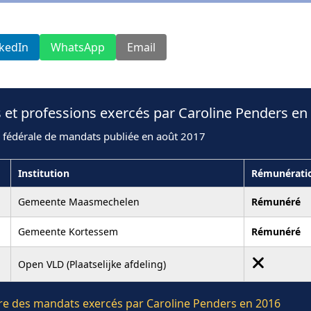
nkedIn
WhatsApp
Email
 et professions exercés par Caroline Penders en
n fédérale de mandats publiée en août 2017
Institution
Rémunérati
Gemeente Maasmechelen
Rémunéré
Gemeente Kortessem
Rémunéré
Open VLD (Plaatselijke afdeling)
ière des mandats exercés par Caroline Penders en 2016