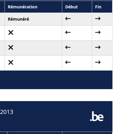
Rémunération
Début
Fin
Rémunéré
 2013