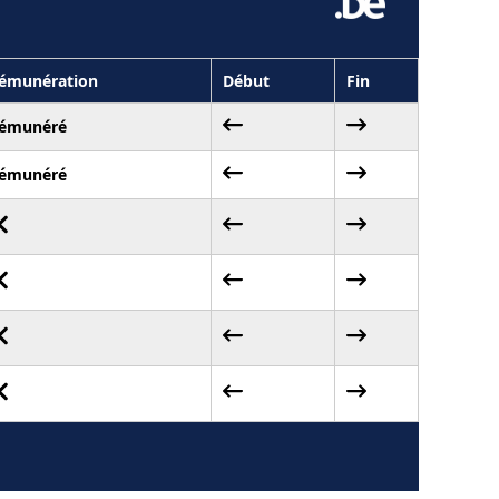
émunération
Début
Fin
émunéré
émunéré