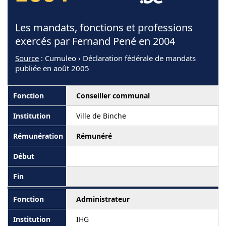
Les mandats, fonctions et professions
exercés par Fernand Pené en 2004
Source
: Cumuleo › Déclaration fédérale de mandats
publiée en août 2005
Conseiller communal
Ville de Binche
Rémunéré
Administrateur
IHG