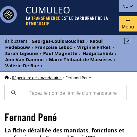
CUMULEO
NL
LA
TRANSPARENCE
EST LE CARBURANT DE LA
DÉMOCRATIE
Menu
Ils buzzent
:
Georges-Louis Bouchez
›
Raoul
Hedebouw
›
Françoise Leboc
›
Virginie Firket
›
Sarah Lejeune
›
Paul Magnette
›
Hadja Lahbib
›
Ann Van Damme
›
Marie Thibaut de Maisières
›
Valérie De Bue
›
...
›
Répertoire des mandataires
› Fernand Pené
Fernand Pené
La fiche détaillée des mandats, fonctions et