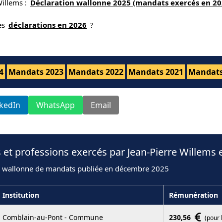
Willems :
Déclaration wallonne 2025 (mandats exercés en 20
nes
déclarations en 2026
?
4
Mandats 2023
Mandats 2022
Mandats 2021
Mandats
nkedIn
WhatsApp
Email
 et professions exercés par Jean-Pierre Willems 
n wallonne de mandats publiée en décembre 2025
Institution
Rémunération
Comblain-au-Pont - Commune
230,56
(pour 