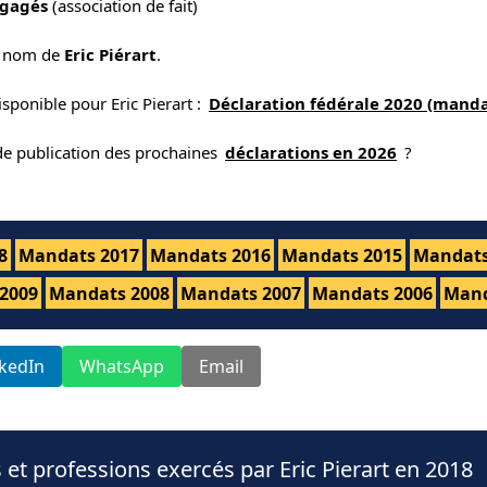
ngagés
(association de fait)
e nom de
Eric Piérart
.
sponible pour Eric Pierart :
Déclaration fédérale 2020 (manda
 de publication des prochaines
déclarations en 2026
?
8
Mandats 2017
Mandats 2016
Mandats 2015
Mandats
2009
Mandats 2008
Mandats 2007
Mandats 2006
Mand
nkedIn
WhatsApp
Email
et professions exercés par Eric Pierart en 2018