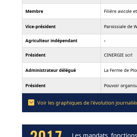
Membre
Filière avicole 
Vice-président
Paroissiale de 
Agriculteur indépendant
-
Président
CINERGIE scrl
Administrateur délégué
La Ferme de Plo
Président
Pouvoir organis
Voir les graphiques de l'évolution journali
Les mandats, fonctions 