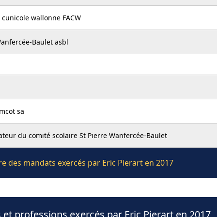
et cunicole wallonne FACW
Wanfercée-Baulet asbl
mcot sa
ateur du comité scolaire St Pierre Wanfercée-Baulet
ère des mandats exercés par Eric Pierart en 2017
et professions exercés par Eric Pierart en 2017