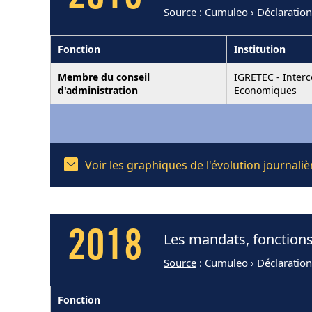
Source
: Cumuleo › Déclaration
Fonction
Institution
Membre du conseil
IGRETEC - Interc
d'administration
Economiques
Voir les graphiques de l'évolution journali
2018
Les mandats, fonctions 
Source
: Cumuleo › Déclaratio
Fonction