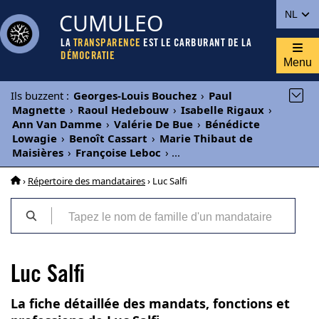
CUMULEO
NL
LA
TRANSPARENCE
EST LE CARBURANT DE LA
DÉMOCRATIE
Menu
Ils buzzent
:
Georges-Louis Bouchez
›
Paul
Magnette
›
Raoul Hedebouw
›
Isabelle Rigaux
›
Ann Van Damme
›
Valérie De Bue
›
Bénédicte
Lowagie
›
Benoît Cassart
›
Marie Thibaut de
Maisières
›
Françoise Leboc
›
...
›
Répertoire des mandataires
› Luc Salfi
Luc Salfi
La fiche détaillée des mandats, fonctions et