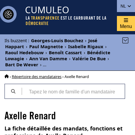
CUMULEO
NL
LA
TRANSPARENCE
EST LE CARBURANT DE LA
DÉMOCRATIE
Menu
Ils buzzent
:
Georges-Louis Bouchez
›
José
Happart
›
Paul Magnette
›
Isabelle Rigaux
›
Raoul Hedebouw
›
Benoît Cassart
›
Bénédicte
Lowagie
›
Ann Van Damme
›
Valérie De Bue
›
Bart De Wever
›
...
›
Répertoire des mandataires
› Axelle Renard
Axelle Renard
La fiche détaillée des mandats, fonctions et