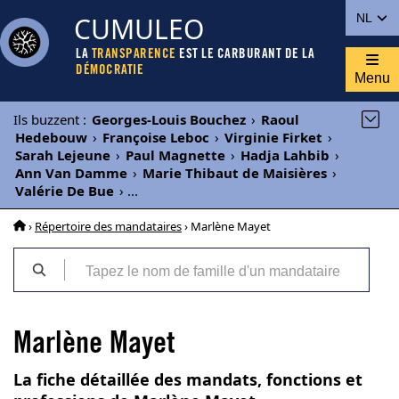
CUMULEO
NL
LA
TRANSPARENCE
EST LE CARBURANT DE LA
DÉMOCRATIE
Menu
Ils buzzent
:
Georges-Louis Bouchez
›
Raoul
Hedebouw
›
Françoise Leboc
›
Virginie Firket
›
Sarah Lejeune
›
Paul Magnette
›
Hadja Lahbib
›
Ann Van Damme
›
Marie Thibaut de Maisières
›
Valérie De Bue
›
...
›
Répertoire des mandataires
› Marlène Mayet
Marlène Mayet
La fiche détaillée des mandats, fonctions et