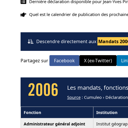
Dernière déclaration disponible pour Jean-Yves Pir
Quel est le calendrier de publication des prochai
Descendre directement aux
Mandats 200
Partagez sur
Facebook
X (ex-Twitter)
Li
2006
Les mandats, fonctions
Source
: Cumuleo › Déclaratio
Fonction
Institution
Administrateur général adjoint
Institut géograp