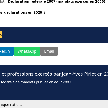
lot :
Déclaration fédérale 2007 (mandats exercés en 2006)
nes
déclarations en 2026
?
6
nkedIn
WhatsApp
Email
 et professions exercés par Jean-Yves Pirlot en 2
n fédérale de mandats publiée en août 2007
hique national