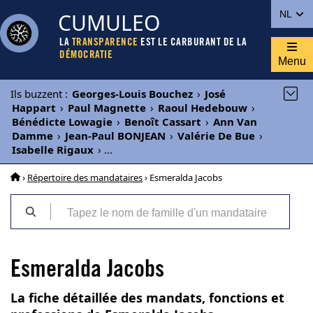
CUMULEO
NL
LA
TRANSPARENCE
EST LE CARBURANT DE LA
DÉMOCRATIE
Menu
Ils buzzent
:
Georges-Louis Bouchez
›
José
Happart
›
Paul Magnette
›
Raoul Hedebouw
›
Bénédicte Lowagie
›
Benoît Cassart
›
Ann Van
Damme
›
Jean-Paul BONJEAN
›
Valérie De Bue
›
Isabelle Rigaux
›
...
›
Répertoire des mandataires
› Esmeralda Jacobs
Esmeralda Jacobs
La fiche détaillée des mandats, fonctions et