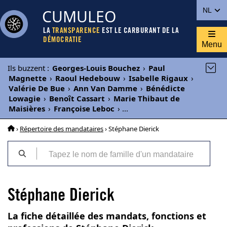
CUMULEO
NL
LA
TRANSPARENCE
EST LE CARBURANT DE LA
DÉMOCRATIE
Menu
Ils buzzent
:
Georges-Louis Bouchez
›
Paul
Magnette
›
Raoul Hedebouw
›
Isabelle Rigaux
›
Valérie De Bue
›
Ann Van Damme
›
Bénédicte
Lowagie
›
Benoît Cassart
›
Marie Thibaut de
Maisières
›
Françoise Leboc
›
...
›
Répertoire des mandataires
› Stéphane Dierick
Stéphane Dierick
La fiche détaillée des mandats, fonctions et