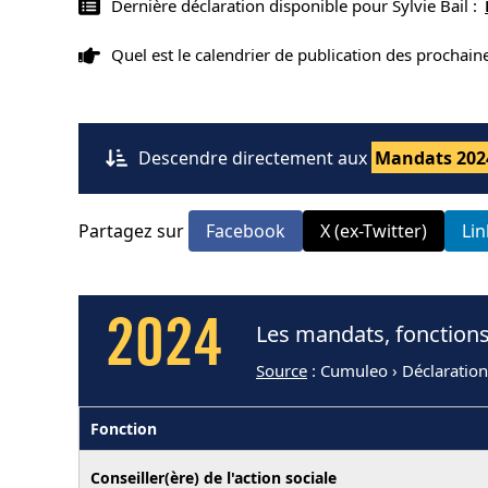
Dernière déclaration disponible pour Sylvie Bail :
Quel est le calendrier de publication des prochai
Descendre directement aux
Mandats 202
Partagez sur
Facebook
X (ex-Twitter)
Li
2024
Les mandats, fonctions 
Source
: Cumuleo › Déclaratio
Fonction
Conseiller(ère) de l'action sociale