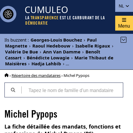
CUMULEO
NL
LA
TRANSPARENCE
EST LE CARBURANT DE LA
DÉMOCRATIE
Menu
Ils buzzent
:
Georges-Louis Bouchez
›
Paul
Magnette
›
Raoul Hedebouw
›
Isabelle Rigaux
›
Valérie De Bue
›
Ann Van Damme
›
Benoît
Cassart
›
Bénédicte Lowagie
›
Marie Thibaut de
Maisières
›
Hadja Lahbib
›
...
›
Répertoire des mandataires
› Michel Pypops
Michel Pypops
La fiche détaillée des mandats, fonctions et