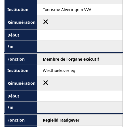
Toerisme Alveringem VVV
Membre de l'organe exécutif
Westhoekoverleg
Regielid raadgever