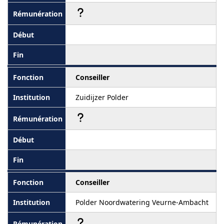
Conseiller
Zuidijzer Polder
Conseiller
Polder Noordwatering Veurne-Ambacht