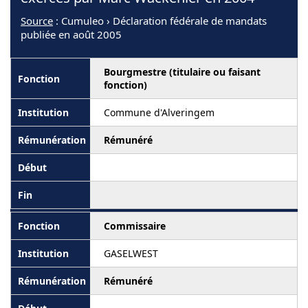
Source
: Cumuleo › Déclaration fédérale de mandats
publiée en août 2005
Bourgmestre (titulaire ou faisant
fonction)
Commune d'Alveringem
Rémunéré
Commissaire
GASELWEST
Rémunéré