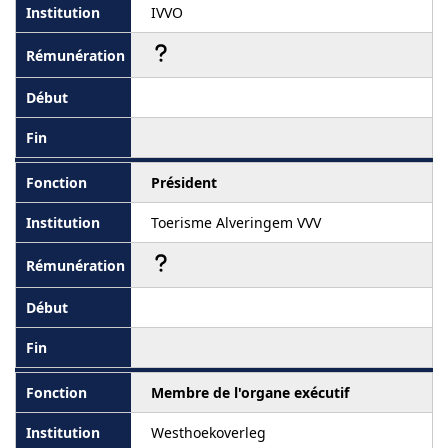
IVVO
Président
Toerisme Alveringem VVV
Membre de l'organe exécutif
Westhoekoverleg