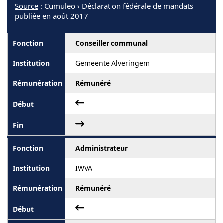
Source
: Cumuleo › Déclaration fédérale de mandats
publiée en août 2017
Conseiller communal
Gemeente Alveringem
Rémunéré
Administrateur
IWVA
Rémunéré