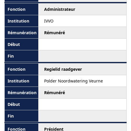
Administrateur
IVVO
Rémunéré
Regielid raadgever
Polder Noordwatering Veurne
Rémunéré
Président