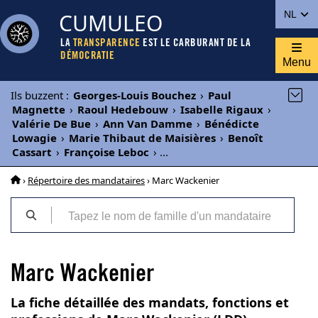
CUMULEO
NL
LA
TRANSPARENCE
EST LE CARBURANT DE LA
DÉMOCRATIE
Menu
Ils buzzent
:
Georges-Louis Bouchez
›
Paul
Magnette
›
Raoul Hedebouw
›
Isabelle Rigaux
›
Valérie De Bue
›
Ann Van Damme
›
Bénédicte
Lowagie
›
Marie Thibaut de Maisières
›
Benoît
Cassart
›
Françoise Leboc
›
...
›
Répertoire des mandataires
› Marc Wackenier
Marc Wackenier
La fiche détaillée des mandats, fonctions et