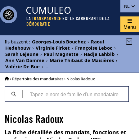
CUMULEO
NL
LA
TRANSPARENCE
EST LE CARBURANT DE LA
DÉMOCRATIE
Menu
Ils buzzent
:
Georges-Louis Bouchez
›
Raoul
Hedebouw
›
Virginie Firket
›
Françoise Leboc
›
Sarah Lejeune
›
Paul Magnette
›
Hadja Lahbib
›
Ann Van Damme
›
Marie Thibaut de Maisières
›
Valérie De Bue
›
...
›
Répertoire des mandataires
› Nicolas Radoux
Nicolas Radoux
La fiche détaillée des mandats, fonctions et