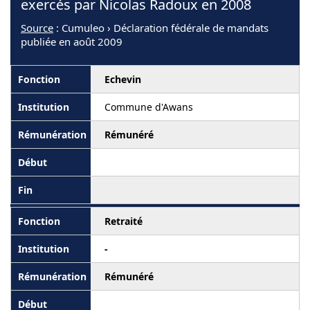
exercés par Nicolas Radoux en 2008
Source
: Cumuleo › Déclaration fédérale de mandats
publiée en août 2009
Echevin
Commune d'Awans
Rémunéré
Retraité
-
Rémunéré