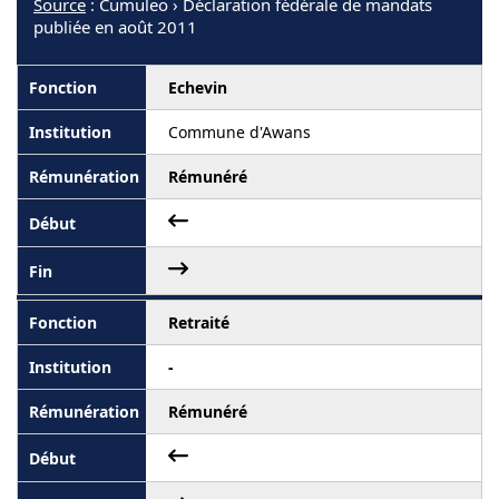
Source
: Cumuleo › Déclaration fédérale de mandats
publiée en août 2011
Echevin
Commune d'Awans
Rémunéré
Retraité
-
Rémunéré