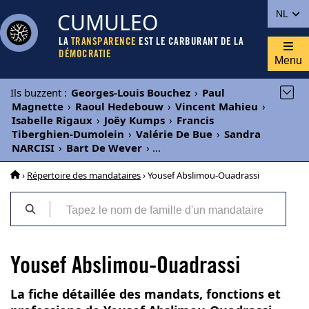
CUMULEO
NL
LA
TRANSPARENCE
EST LE CARBURANT DE LA
DÉMOCRATIE
Menu
Ils buzzent
:
Georges-Louis Bouchez
›
Paul
Magnette
›
Raoul Hedebouw
›
Vincent Mahieu
›
Isabelle Rigaux
›
Joëy Kumps
›
Francis
Tiberghien-Dumolein
›
Valérie De Bue
›
Sandra
NARCISI
›
Bart De Wever
›
...
›
Répertoire des mandataires
› Yousef Abslimou-Ouadrassi
Yousef Abslimou-Ouadrassi
La fiche détaillée des mandats, fonctions et