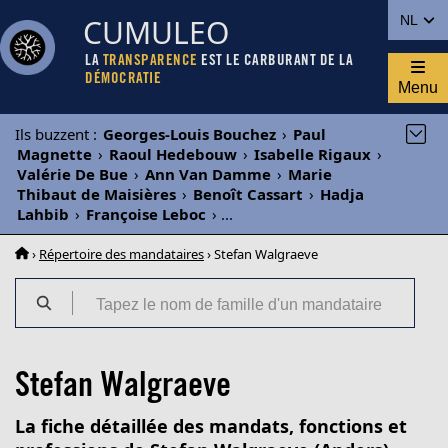
CUMULEO
NL
LA
TRANSPARENCE
EST LE CARBURANT DE LA
DÉMOCRATIE
Menu
Ils buzzent
:
Georges-Louis Bouchez
›
Paul
Magnette
›
Raoul Hedebouw
›
Isabelle Rigaux
›
Valérie De Bue
›
Ann Van Damme
›
Marie
Thibaut de Maisières
›
Benoît Cassart
›
Hadja
Lahbib
›
Françoise Leboc
›
...
›
Répertoire des mandataires
› Stefan Walgraeve
Stefan Walgraeve
La fiche détaillée des mandats, fonctions et