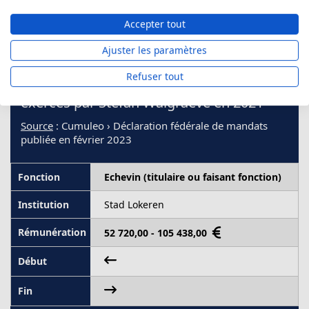
Accepter tout
2021
Ajuster les paramètres
Refuser tout
Les mandats, fonctions et professions
exercés par Stefan Walgraeve en 2021
Source
: Cumuleo › Déclaration fédérale de mandats
publiée en février 2023
Echevin (titulaire ou faisant fonction)
Stad Lokeren
52 720,00 - 105 438,00