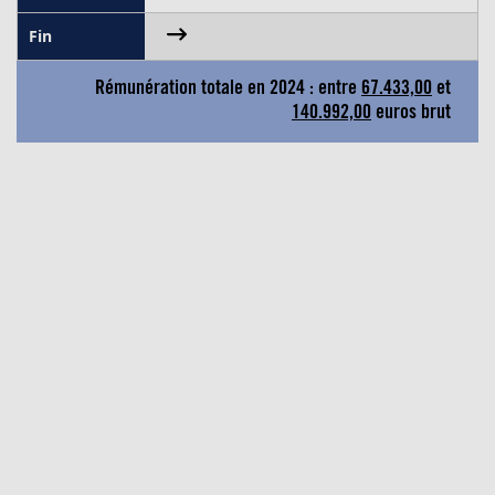
Rémunération totale en 2024 : entre
67.433,00
et
140.992,00
euros brut