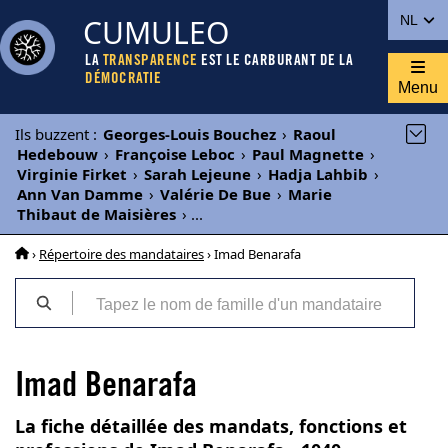
CUMULEO
NL
LA
TRANSPARENCE
EST LE CARBURANT DE LA
DÉMOCRATIE
Menu
Ils buzzent
:
Georges-Louis Bouchez
›
Raoul
Hedebouw
›
Françoise Leboc
›
Paul Magnette
›
Virginie Firket
›
Sarah Lejeune
›
Hadja Lahbib
›
Ann Van Damme
›
Valérie De Bue
›
Marie
Thibaut de Maisières
›
...
›
Répertoire des mandataires
› Imad Benarafa
Imad Benarafa
La fiche détaillée des mandats, fonctions et