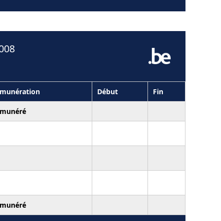
2008
munération
Début
Fin
munéré
munéré