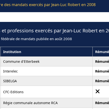
ière des mandats exercés par Jean-Luc Robert en 2008
 et professions exercés par Jean-Luc Robert en 
n fédérale de mandats publiée en août 2008
Institution
Rémuné
Commune d'Etterbeek
Rémuné
Interelec
Rémuné
SIBELGA
Rémuné
CFC-Editions
Régie communale autonome RCA
Rémuné