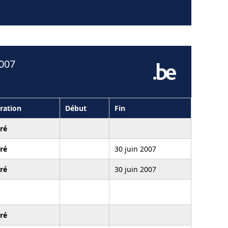
2007
ration
Début
Fin
ré
ré
30 juin 2007
ré
30 juin 2007
ré