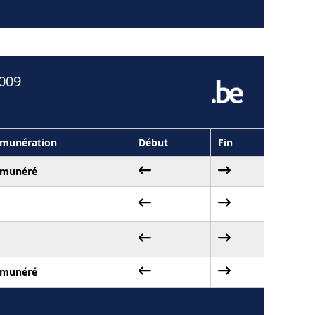
2009
munération
Début
Fin
munéré
munéré