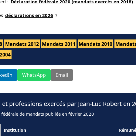
ert :
Déclaration fédérale 2020 (mandats exercés en 2018)
nes
déclarations en 2026
?
8
Mandats 2012
Mandats 2011
Mandats 2010
Mandats
2004
nkedIn
WhatsApp
Email
 et professions exercés par Jean-Luc Robert en 
 fédérale de mandats publiée en février 2020
Institution
Rémuné