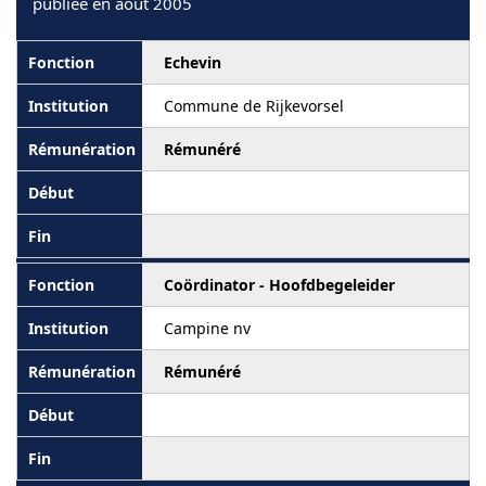
publiée en août 2005
Echevin
Commune de Rijkevorsel
Rémunéré
Coördinator - Hoofdbegeleider
Campine nv
Rémunéré