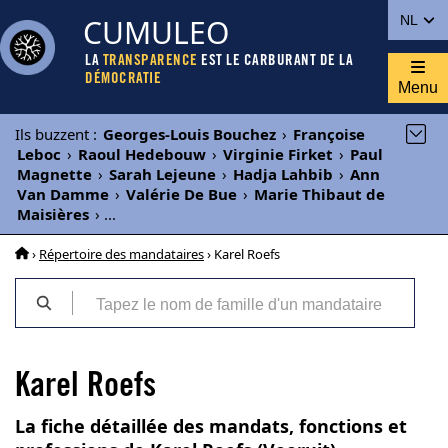
CUMULEO
NL
LA
TRANSPARENCE
EST LE CARBURANT DE LA
DÉMOCRATIE
Menu
Ils buzzent
:
Georges-Louis Bouchez
›
Françoise
Leboc
›
Raoul Hedebouw
›
Virginie Firket
›
Paul
Magnette
›
Sarah Lejeune
›
Hadja Lahbib
›
Ann
Van Damme
›
Valérie De Bue
›
Marie Thibaut de
Maisières
›
...
›
Répertoire des mandataires
› Karel Roefs
Karel Roefs
La fiche détaillée des mandats, fonctions et