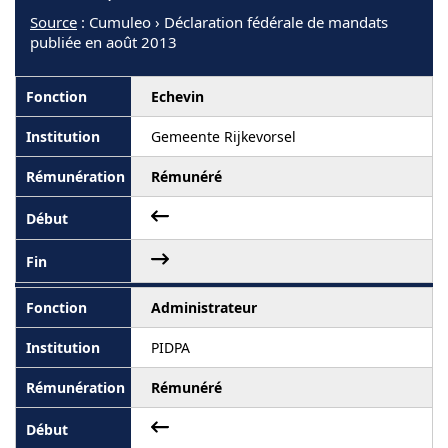
Source
: Cumuleo › Déclaration fédérale de mandats
publiée en août 2013
Echevin
Gemeente Rijkevorsel
Rémunéré
Administrateur
PIDPA
Rémunéré