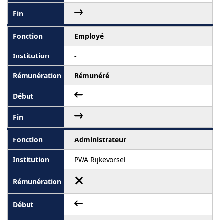
Employé
-
Rémunéré
Administrateur
PWA Rijkevorsel