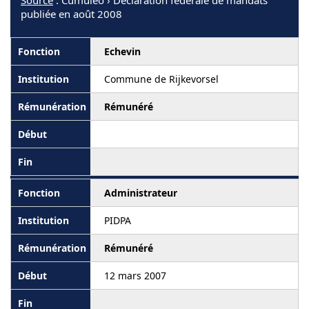
Source
: Cumuleo › Déclaration fédérale de mandats
publiée en août 2008
Echevin
Commune de Rijkevorsel
Rémunéré
Administrateur
PIDPA
Rémunéré
12 mars 2007