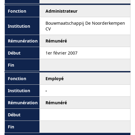
Administrateur
Bouwmaatschappij De Noorderkempen
CV
Rémunéré
1er février 2007
Employé
-
Rémunéré