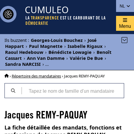
CUMULEO
NL
LA
TRANSPARENCE
EST LE CARBURANT DE LA
DÉMOCRATIE
Menu
Ils buzzent
:
Georges-Louis Bouchez
›
José
Happart
›
Paul Magnette
›
Isabelle Rigaux
›
Raoul Hedebouw
›
Bénédicte Lowagie
›
Benoît
Cassart
›
Ann Van Damme
›
Valérie De Bue
›
Sandra NARCISI
›
...
›
Répertoire des mandataires
› Jacques REMY-PAQUAY
Jacques REMY-PAQUAY
La fiche détaillée des mandats, fonctions et