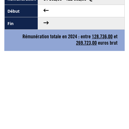
Rémunération totale en 2024 : entre
128.736,00
et
269.723,00
euros brut