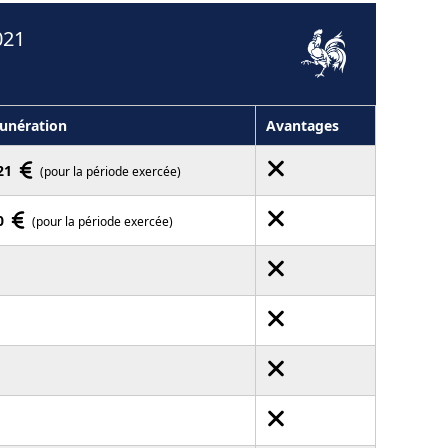
021
unération
Avantages
21
(pour la période exercée)
0
(pour la période exercée)