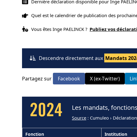
Dernière déclaration disponible pour Inge PAELIN
Quel est le calendrier de publication des prochai
Vous êtes Inge PAELINCK ?
Publiez vos déclara
Descendre directement aux
Mandats 202
Partagez sur
Facebook
X (ex-Twitter)
Li
2024
Les mandats, fonctions
Source
: Cumuleo › Déclaration
Fonction
Institution