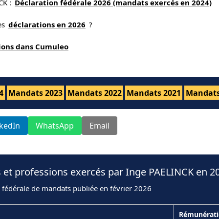
CK :
Déclaration fédérale 2026 (mandats exercés en 2024)
nes
déclarations en 2026
?
tions dans Cumuleo
4
Mandats 2023
Mandats 2022
Mandats 2021
Mandats
nkedIn
WhatsApp
Email
 et professions exercés par Inge PAELINCK en 2
 fédérale de mandats publiée en février 2026
Rémunérat