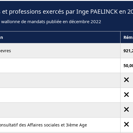
 et professions exercés par Inge PAELINCK en 2
n wallonne de mandats publiée en décembre 2022
on
Rém
ievres
921,
50,0
onsultatif des Affaires sociales et 3ième Age