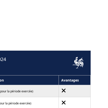
024
on
Avantages
(pour la période exercée)
pour la période exercée)