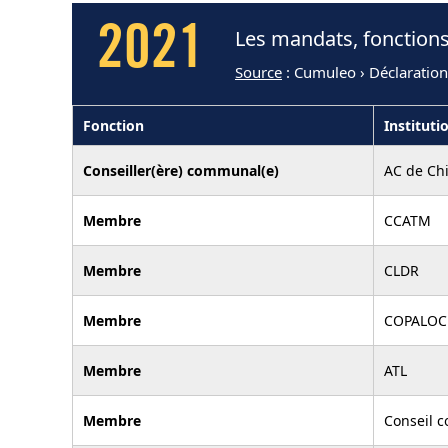
2021
Les mandats, fonctions
Source
: Cumuleo › Déclaratio
Fonction
Instituti
Conseiller(ère) communal(e)
AC de Ch
Membre
CCATM
Membre
CLDR
Membre
COPALOC
Membre
ATL
Membre
Conseil c