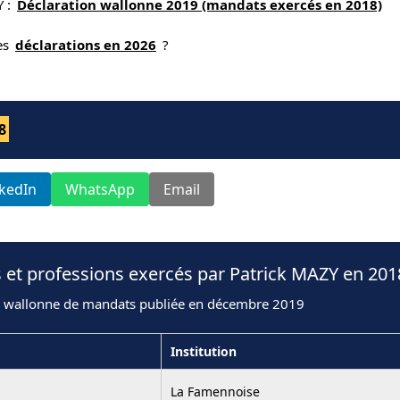
Y :
Déclaration wallonne 2019 (mandats exercés en 2018)
nes
déclarations en 2026
?
8
nkedIn
WhatsApp
Email
 et professions exercés par Patrick MAZY en 201
n wallonne de mandats publiée en décembre 2019
Institution
La Famennoise