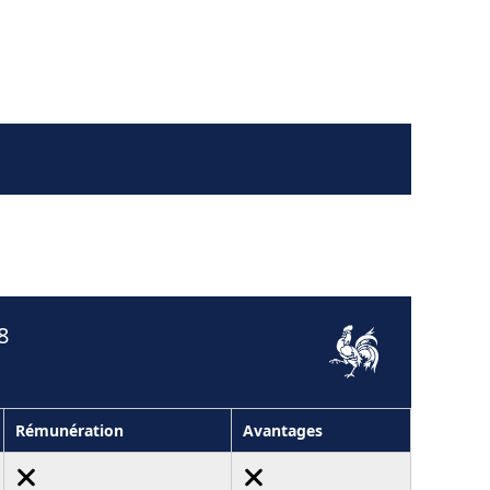
8
Rémunération
Avantages