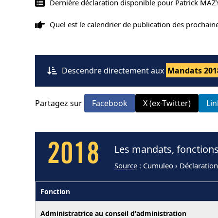
Dernière déclaration disponible pour Patrick MAZ
Quel est le calendrier de publication des prochai
Descendre directement aux
Mandats 201
Partagez sur
Facebook
X (ex-Twitter)
Li
2018
Les mandats, fonctions
Source
: Cumuleo › Déclaratio
Fonction
Administratrice au conseil d'administration