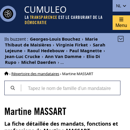
CUMULEO
NL
LA
TRANSPARENCE
EST LE CARBURANT DE LA
DÉMOCRATIE
Menu
Ils buzzent
:
Georges-Louis Bouchez
›
Marie
Thibaut de Maisières
›
Virginie Firket
›
Sarah
Lejeune
›
Raoul Hedebouw
›
Paul Magnette
›
Jean-Luc Crucke
›
Ann Van Damme
›
Elio Di
Rupo
›
Michel Daerden
›
...
›
Répertoire des mandataires
› Martine MASSART
Martine MASSART
La fiche détaillée des mandats, fonctions et