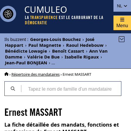
CUMULEO
NL
LA
TRANSPARENCE
EST LE CARBURANT DE LA
DÉMOCRATIE
Menu
Ils buzzent
:
Georges-Louis Bouchez
›
José
Happart
›
Paul Magnette
›
Raoul Hedebouw
›
Bénédicte Lowagie
›
Benoît Cassart
›
Ann Van
Damme
›
Valérie De Bue
›
Isabelle Rigaux
›
Jean-Paul BONJEAN
›
...
›
Répertoire des mandataires
› Ernest MASSART
Ernest MASSART
La fiche détaillée des mandats, fonctions et